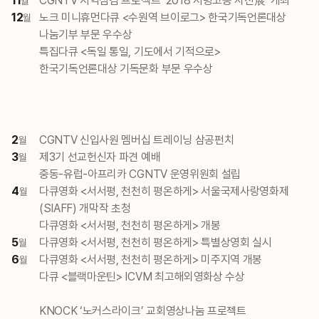
11
CGNTV 지역섬김 프로젝트 ‘2018 서빙고동 사진展’ 개최
월
12
노크 미니휴먼다큐 <수원역 브이로그> 한국기독언론대상
월
나눔기부 부문 우수상
특집다큐 <독일 통일, 기도에서 기적으로>
한국기독언론대상 기독문화 부문 우수상
2
CGNTV 신입사원 멤버십 트레이닝 삼공펀치
월
3
제3기 선교헌신자 파견 예배
월
중동-유럽-아프리카 CGNTV 운영위원회 설립
4
다큐영화 <서서평, 천천히 평온하게> 서울국제사랑영화제
월
(SIAFF) 개막작 초청
다큐영화 <서서평, 천천히 평온하게> 개봉
5
다큐영화 <서서평, 천천히 평온하게> 특별상영회 실시
월
6
다큐영화 <서서평, 천천히 평온하게> 미주지역 개봉
월
다큐 <블랙마운틴> ICVM 최고해외영화상 수상
KNOCK ‘노커스라이크’ 교회영상나눔 프로젝트