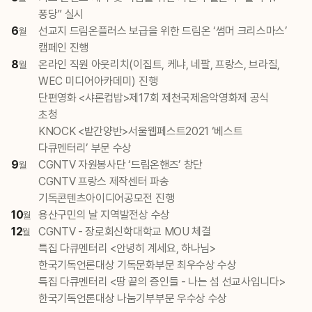
퐁당” 실시
6
선교지 드림온플러스 보급을 위한 드림온 ‘썸머 크리스마스’
월
캠페인 진행
8
온라인 직원 아웃리치(이집트, 케냐, 네팔, 프랑스, 브라질,
월
WEC 미디어아카데미) 진행
단편영화 <샤론컵밥>제17회 제천국제음악영화제 공식
초청
KNOCK <밭간양반>서울웹페스트2021 ‘베스트
다큐멘터리’ 부문 수상
9
CGNTV 자원봉사단 ‘드림온핸즈’ 창단
월
CGNTV 프랑스 제작센터 파송
기독콘텐츠아이디어공모전 진행
10
용산구민의 날 지역발전상 수상
월
12
CGNTV - 장로회신학대학교 MOU 체결
월
특집 다큐멘터리 <안녕히 계세요, 하나님>
한국기독언론대상 기독문화부문 최우수상 수상
특집 다큐멘터리 <땅 끝의 증인들 - 나는 섬 선교사입니다>
한국기독언론대상 나눔기부부문 우수상 수상