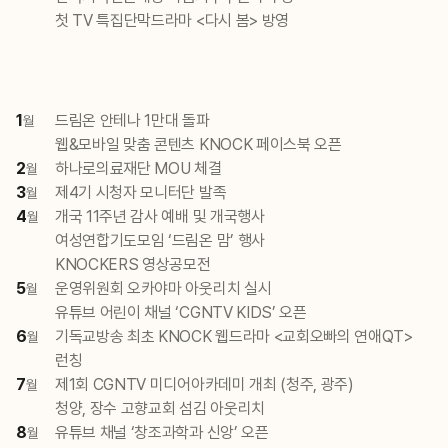
첫 TV 특집단막드라마 <다시 봄> 방영
1
드림온 안테나 1만대 돌파
월
웹&모바일 맞춤 콘텐츠 KNOCK 페이스북 오픈
2
하나로의료재단 MOU 체결
월
3
제4기 시청자 모니터단 발족
월
4
개국 11주년 감사 예배 및 개국행사
월
여성연합기도모임 ‘드림온 맘’ 행사
KNOCKERS 영상공모전
5
운영위원회 오카야마 아웃리치 실시
월
유튜브 어린이 채널 ‘CGNTV KIDS’ 오픈
6
기독교방송 최초 KNOCK 웹드라마 <교회오빠의 연애QT>
월
런칭
7
제1회 CGNTV 미디어아카데미 개최 (청주, 광주)
월
청양, 장수 고향교회 섬김 아웃리치
8
유튜브 채널 ‘창조과학과 신앙’ 오픈
월