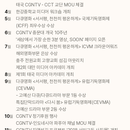
태국 CGNTV - CCT 교단 MOU 체결
4
한강중학교 미디어 워크숍 개최
월
5
다큐영화 <서서평, 천천히 평온하게> 국제기독영화제
월
(ICFF) 최우수상 수상
6
CGNTV 중문대 개국 10주년
월
'세상에서 가장 순한 3분 영상, SOON’ 페이지 오픈
7
다큐영화 <서서평, 천천히 평온하게> ICVM 크라운어워즈
월
해외영화부문 은상 수상
충주 전원교회 고향교회 섬김 아웃리치
제2회 대만 미디어 아카데미 개최
8
제1회 태국 미디어 아카데미 개최
월
9
다큐영화 <서서평, 천천히 평온하게> 유럽기독영화제
월
(CEVMA)
- 고예산 다큐/다큐드라마 부문 1등 수상
특집단막드라마 <다시 봄> 유럽기독영화제(CEVMA)
고예산 드라마 부문 2등 수상
10
CGNTV 정기후원 행사
월
CGNTV-인도네시아 파푸아 채널 MOU 체결