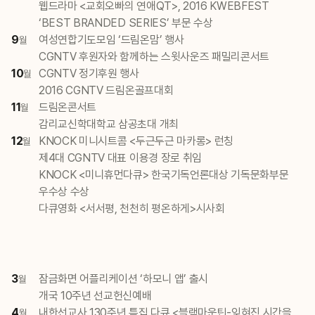
웹드라마 <교회오빠의 연애QT>, 2016 KWEBFEST
‘BEST BRANDED SERIES’ 부문 수상
9
여성연합기도모임 ‘드림온맘’ 행사
월
CGNTV 후원자와 함께하는 스윗사운즈 패밀리콘서트
10
CGNTV 정기후원 행사
월
2016 CGNTV 드림온골프대회
11
드림온콘서트
월
감리교신학대학교 삼공초대 개최
12
KNOCK 미니시트콤 <두근두근 마카롱> 런칭
월
제4대 CGNTV 대표 이용경 장로 취임
KNOCK <미니휴먼다큐> 한국기독언론대상 기독문화부문
우수상 수상
다큐영화 <서서평, 천천히 평온하게>시사회
3
잠금화면 어플리케이션 ‘하모니 앱’ 출시
월
개국 10주년 선교헌신예배
4
내한선교사 130주년 특집 다큐 <블랙마운틴-잊혀진 시간을
월