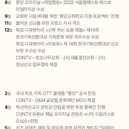
8
퐁당 오리지널 <레알캠핑> 2022 서울웹페스트 베스트
월
리얼리티상 수상
9
교회와 다음세대를 위한 ‘퐁당교회학교 지원 프로젝트’ 진행
월
11
불어권 선교를 위한 프랑스 지사 개소
월
12
특집 다큐멘터리 <신학 하는 요즘 애들> 제14회
월
한국기독언론대상 기독문화 부문 최우수상 수상
특집 다큐멘터리 <미씽유> 제 14회 한국기독언론대상 선교
부문 우수상 수상
CGNTV – 포도나무교회 - (사)새물결선교회 - (사)
청년선교 업무협약 체결
2
국내 최초 기독 OTT 플랫폼 “퐁당” 공식 런칭
월
CGNTV - G&M 글로벌 문화재단 MOU 체결
4
독신여선교사 은퇴관 건립을 위한 후원 캠페인 진행
월
CGNTV 유튜브 채널 오리지널 콘텐츠 <나의 드림리스트
오십쇼>런칭
5
키즈 콘텐츠 제작 및 허입을 위한 자전거 챌린지 “달려라!
월