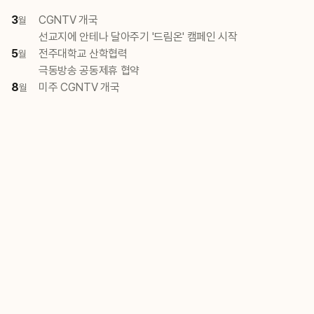
3
CGNTV 개국
월
선교지에 안테나 달아주기 '드림온' 캠페인 시작
5
전주대학교 산학협력
월
극동방송 공동제휴 협약
8
미주 CGNTV 개국
월