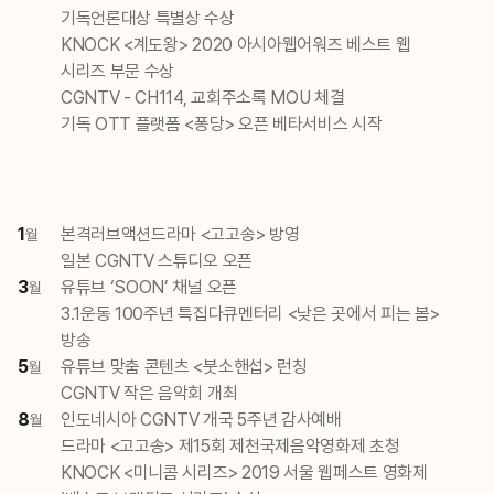
기독언론대상 특별상 수상
KNOCK <계도왕> 2020 아시아웹어워즈 베스트 웹
시리즈 부문 수상
CGNTV - CH114, 교회주소록 MOU 체결
기독 OTT 플랫폼 <퐁당> 오픈 베타서비스 시작
1
본격러브액션드라마 <고고송> 방영
월
일본 CGNTV 스튜디오 오픈
3
유튜브 ‘SOON’ 채널 오픈
월
3.1운동 100주년 특집다큐멘터리 <낮은 곳에서 피는 봄>
방송
5
유튜브 맞춤 콘텐츠 <붓소핸섭> 런칭
월
CGNTV 작은 음악회 개최
8
인도네시아 CGNTV 개국 5주년 감사예배
월
드라마 <고고송> 제15회 제천국제음악영화제 초청
KNOCK <미니콤 시리즈> 2019 서울 웹페스트 영화제