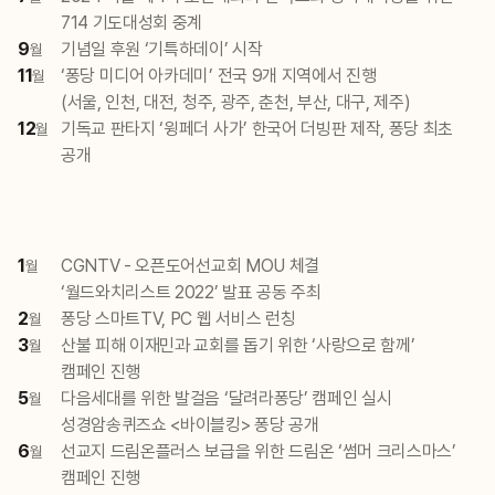
714 기도대성회 중계
9
기념일 후원 ‘기특하데이’ 시작
월
11
‘퐁당 미디어 아카데미’ 전국 9개 지역에서 진행
월
(서울, 인천, 대전, 청주, 광주, 춘천, 부산, 대구, 제주)
12
기독교 판타지 ‘윙페더 사가’ 한국어 더빙판 제작, 퐁당 최초
월
공개
1
CGNTV - 오픈도어선교회 MOU 체결
월
‘월드와치리스트 2022’ 발표 공동 주최
2
퐁당 스마트TV, PC 웹 서비스 런칭
월
3
산불 피해 이재민과 교회를 돕기 위한 ‘사랑으로 함께’
월
캠페인 진행
5
다음세대를 위한 발걸음 ‘달려라퐁당’ 캠페인 실시
월
성경암송퀴즈쇼 <바이블킹> 퐁당 공개
6
선교지 드림온플러스 보급을 위한 드림온 ‘썸머 크리스마스’
월
캠페인 진행