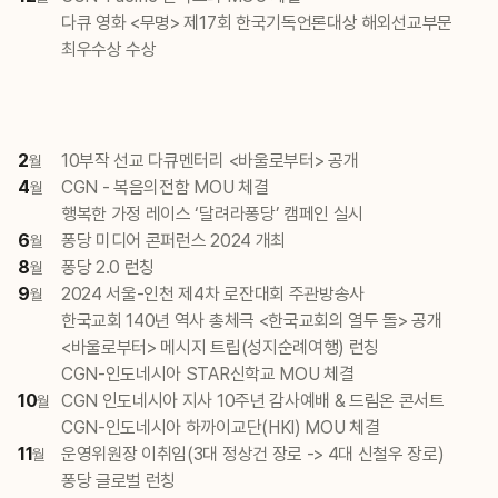
다큐 영화 <무명> 제17회 한국기독언론대상 해외선교부문
최우수상 수상
2
10부작 선교 다큐멘터리 <바울로부터> 공개
월
4
CGN - 복음의전함 MOU 체결
월
행복한 가정 레이스 ‘달려라퐁당’ 캠페인 실시
6
퐁당 미디어 콘퍼런스 2024 개최
월
8
퐁당 2.0 런칭
월
9
2024 서울-인천 제4차 로잔대회 주관방송사
월
한국교회 140년 역사 총체극 <한국교회의 열두 돌> 공개
<바울로부터> 메시지 트립(성지순례여행) 런칭
CGN-인도네시아 STAR신학교 MOU 체결
10
CGN 인도네시아 지사 10주년 감사예배 & 드림온 콘서트
월
CGN-인도네시아 하까이교단(HKI) MOU 체결
11
운영위원장 이취임(3대 정상건 장로 -> 4대 신철우 장로)
월
퐁당 글로벌 런칭