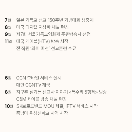
7
일본 기독교 선교 150주년 기념대회 생중계
월
8
미국 디지털 지상파 채널 런칭
월
9
제7회 서울기독교영화제 주관방송사 선정
월
11
태국 케이블(HTV) 방송 시작
월
전 직원 ‘와이 미션’ 선교훈련 수료
6
CGN 모바일 서비스 실시
월
대만 CGNTV 개국
8
지구촌 섬기는 선교사 이야기 <독수리 5형제> 방송
월
C&M 케이블 방송 채널 런칭
10
SK브로드밴드 MOU 체결, IPTV 서비스 시작
월
중남미 위성신학교 사역 시작