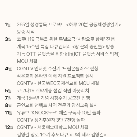
1
365일 성경통독 프로젝트 <하루 20분 공동체성경읽기>
월
방송 시작
3
코로나19 극복을 위한 특별모금 ‘사랑으로 함께’ 진행
월
개국 15주년 특집 다큐멘터리 <땅 끝의 증인들> 방송
기독 OTT 플랫폼을 위한 kth(ICT 플랫폼 서비스 업체)
MOU 체결
4
CGNTV 인터넷 수신기 ‘드림온플러스’ 런칭
월
작은교회 온라인 예배 지원 프로젝트 실시
CGNTV - 한국WEC국제선교회 MOU 체결
5
코로나19 취약계층 섬김 직원 아웃리치
월
7
개국 15주년 기념 시청수기 공모전 진행
월
8
군인교회 언택트 사역 전문가 양성교육 실시
월
11
유튜브 ‘KNOCK노크’ 채널 구독자 10만 돌파
월
CGNTV 정기후원자 3만 7천명 돌파
12
CGNTV - 서울예술대학교 MOU 체결
월
김영길 장로 1주기 추모다큐 <그의 제자 김영길>