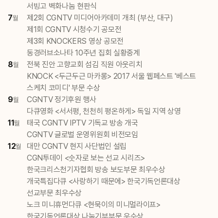
서빙고 벽화나눔 현판식
7
제2회 CGNTV 미디어아카데미 개최 (부산, 대구)
월
제1회 CGNTV 시청수기 공모전
제3회 KNOCKERS 영상 공모전
동경러브소나타 10주년 집회 실황중계
8
전북 진안 고향교회 섬김 직원 아웃리치
월
KNOCK <두근두근 마카롱> 2017 서울 웹페스트 '베스트
스케치 코미디' 부문 수상
9
CGNTV 정기후원 행사
월
다큐영화 <서서평, 천천히 평온하게> 독일 지역 상영
11
태국 CGNTV IPTV 기독교 방송 개국
월
CGNTV 글로벌 운영위원회 비전모임
12
대만 CGNTV 현지 사단법인 설립
월
CGN투데이 <숫자로 보는 선교 시리즈>
한국크리스천기자협회 방송 보도부문 최우수상
개국특집다큐 <사랑하기 때문에> 한국기독언론대상
선교부문 최우수상
노크 미니휴먼다큐 <현묵이의 미니멀라이프>
한국기독언론대상 나눔기부부문 우수상