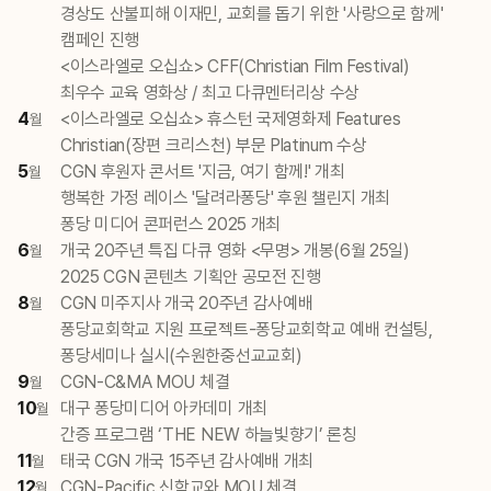
경상도 산불피해 이재민, 교회를 돕기 위한 '사랑으로 함께'
캠페인 진행
<이스라엘로 오십쇼> CFF(Christian Film Festival)
최우수 교육 영화상 / 최고 다큐멘터리상 수상
4
<이스라엘로 오십쇼> 휴스턴 국제영화제 Features
월
Christian(장편 크리스천) 부문 Platinum 수상
5
CGN 후원자 콘서트 '지금, 여기 함께!' 개최
월
행복한 가정 레이스 '달려라퐁당' 후원 챌린지 개최
퐁당 미디어 콘퍼런스 2025 개최
6
개국 20주년 특집 다큐 영화 <무명> 개봉(6월 25일)
월
2025 CGN 콘텐츠 기획안 공모전 진행
8
CGN 미주지사 개국 20주년 감사예배
월
퐁당교회학교 지원 프로젝트-퐁당교회학교 예배 컨설팅,
퐁당세미나 실시(수원한중선교교회)
9
CGN-C&MA MOU 체결
월
10
대구 퐁당미디어 아카데미 개최
월
간증 프로그램 ‘THE NEW 하늘빛향기’ 론칭
11
태국 CGN 개국 15주년 감사예배 개최
월
12
CGN-Pacific 신학교와 MOU 체결
월