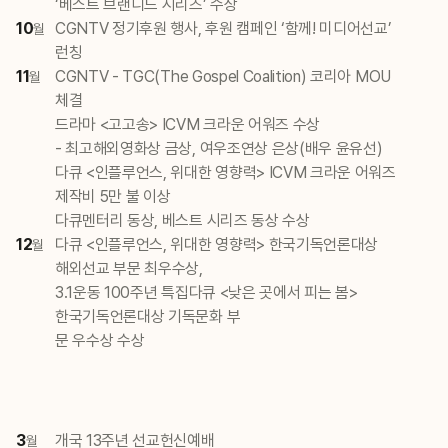
‘베스트 브랜디드 시리즈’ 수상
10
CGNTV 정기후원 행사, 후원 캠페인 ‘함께! 미디어선교’
월
런칭
11
CGNTV - TGC(The Gospel Coalition) 코리아 MOU
월
체결
드라마 <고고송> ICVM 크라운 어워즈 수상
- 최고해외영화상 금상, 여우조연상 은상(배우 윤유선)
다큐 <인플루언스, 위대한 영향력> ICVM 크라운 어워즈
제작비 5만 불 이상
다큐멘터리 동상, 베스트 시리즈 동상 수상
12
다큐 <인플루언스, 위대한 영향력> 한국기독언론대상
월
해외선교 부문 최우수상,
3.1운동 100주년 특집다큐 <낮은 곳에서 피는 봄>
한국기독언론대상 기독문화 부
문 우수상 수상
3
개국 13주년 선교헌신예배
월