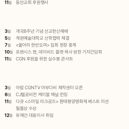
11
동안교회 후원행사
월
3
개국8주년 기념 선교헌신예배
월
5
계원예술대학교 산학협력 체결
월
7
<울어라 한반도여> 집회 현장 중계
월
10
프랜시스 챈, 데이비드 플랫 목사 방한 기자간담회
월
11
CGN 후원을 위한 심수봉 콘서트
월
3
아랍 CGNTV 아부다비 제작센터 오픈
월
6
CJ헬로비전 케이블 채널 런칭
월
11
다큐 <스마일 라크로즈> 환태평양영화제 베스트 미션
월
필름상 수상
12
유재건 대표이사 취임
월