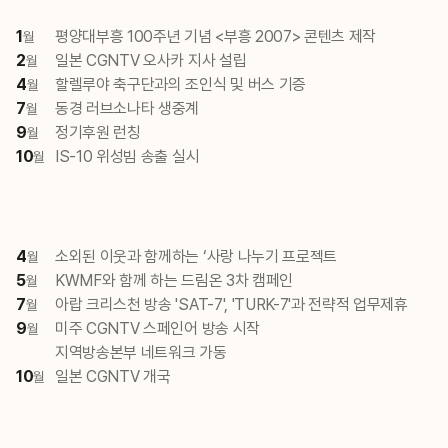
1
평양대부흥 100주년 기념 <부흥 2007> 콘텐츠 제작
월
2
일본 CGNTV 오사카 지사 설립
월
4
할렐루야 축구단과의 조인식 및 버스 기증
월
7
동경 러브소나타 생중계
월
9
정기후원 런칭
월
10
IS-10 위성빔 송출 실시
월
4
소외된 이웃과 함께하는 ‘사랑 나누기 프로젝트
월
5
KWMF와 함께 하는 드림온 3차 캠페인
월
7
아랍 크리스천 방송 'SAT-7', 'TURK-7'과 전략적 업무제휴
월
9
미주 CGNTV 스페인어 방송 시작
월
지역방송본부 네트워크 가동
10
일본 CGNTV 개국
월