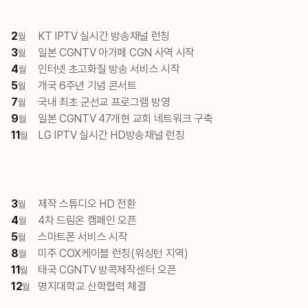
2
KT IPTV 실시간 방송채널 런칭
월
3
일본 CGNTV 아가페 CGN 사역 시작
월
4
인터넷 초고화질 방송 서비스 시작
월
5
개국 6주년 기념 콘서트
월
7
국내 최초 군선교 프로그램 방영
월
9
일본 CGNTV 47개현 교회 네트워크 구축
월
11
LG IPTV 실시간 HD방송채널 런칭
월
3
제작 스튜디오 HD 전환
월
4
4차 드림온 캠페인 오픈
월
5
스마트폰 서비스 시작
월
8
미주 COX케이블 런칭(워싱턴 지역)
월
11
태국 CGNTV 방콕제작센터 오픈
월
12
명지대학교 산학협력 체결
월