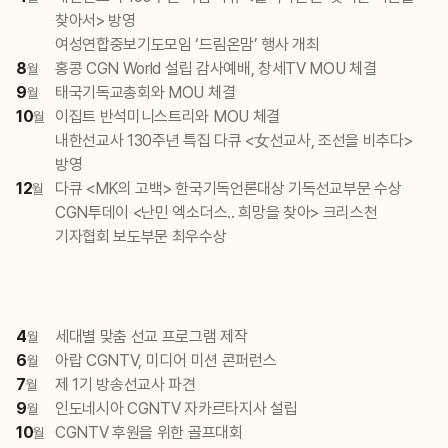
찾아서> 방영
여성연합중보기도모임 ‘드림온맘’ 행사 개최
8
홍콩 CGN World 설립 감사예배, 창세TV MOU 체결
월
9
태국기독교총회와 MOU 체결
월
10
이집트 반석미니스트리와 MOU 체결
월
내한선교사 130주년 특집 다큐 <女선교사, 조선을 비추다>
방영
12
다큐 <MK의 고백> 한국기독언론대상 기독선교부문 수상
월
CGN투데이 <난민 엑소더스.. 희망을 찾아> 크리스천
기자협회 보도부문 최우수상
4
세대별 맞춤 선교 프로그램 제작
월
6
아랍 CGNTV, 미디어 미션 콘퍼런스
월
7
제 1기 방송선교사 파견
월
9
인도네시아 CGNTV 자카르타지사 설립
월
10
CGNTV 후원을 위한 골프대회
월