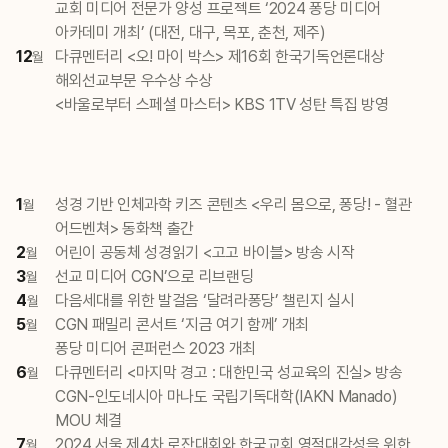
교회 미디어 전문가 양성 프로젝트 ‘2024 퐁당 미디어
아카데미 개최’ (대전, 대구, 목포, 춘천, 제주)
12
다큐멘터리 <오! 마이 박스> 제16회 한국기독언론대상
월
해외선교부문 우수상 수상
<바울로부터 스페셜 마스터> KBS 1TV 성탄 특집 방영
1
성경 기반 인체과학 키즈 콘텐츠 <우리 몸으로, 퐁당! - 혈관
월
어드벤쳐> 동화책 출간
2
어린이 공동체 성경읽기 <고고 바이블> 방송 시작
월
3
선교 미디어 CGN’으로 리브랜딩
월
4
다음세대를 위한 발걸음 ‘달려라퐁당’ 챌린지 실시
월
5
CGN 패밀리 콘서트 ‘지금 여기 함께’ 개최
월
퐁당 미디어 콘퍼런스 2023 개최
6
다큐멘터리 <마지막 경고 : 대한민국 성교육의 진실> 방송
월
CGN-인도네시아 마나도 국립기독대학(IAKN Manado)
MOU 체결
7
2024 서울 제4차 로잔대회와 한국교회 영적대각성을 위한
월